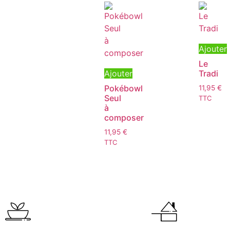
Ajouter
Le
Ajouter
Tradi
Pokébowl
11,95
€
Seul
TTC
à
composer
11,95
€
TTC