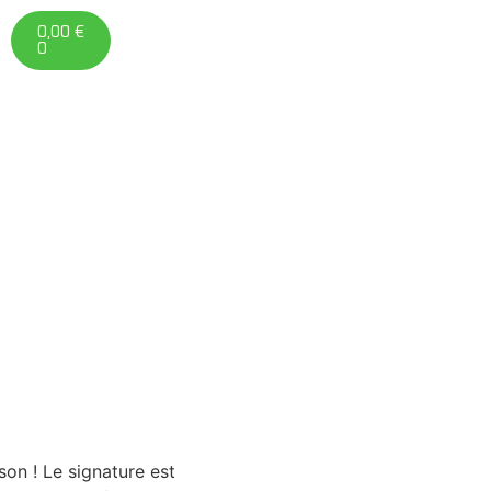
0,00
€
0
on ! Le signature est