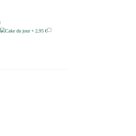
Cake du jour +
2,95
€