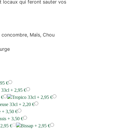
t locaux qui feront sauter vos
, concombre, Maïs, Chou
ourge
,95
€
n 33cl +
2,95
€
5
€
Tropico 33cl +
2,95
€
zeuse 33cl +
2,20
€
e +
3,50
€
ssis +
3,50
€
+
2,95
€
Bissap +
2,95
€