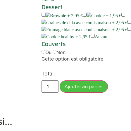
Dessert
Brownie +
2,95
€
Cookie +
1,95
€
Graines de chia avec coulis maison +
2,95
€
Fromage blanc avec coulis maison +
2,95
€
Aucun
Cookie healthy +
2,95
€
Couverts
Oui
Non
Cette option est obligatoire
Total:
Ajouter au panier
si…