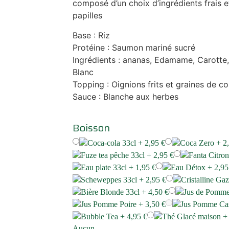
composé d’un choix d’ingrédients frais e
papilles
Base : Riz
Protéine : Saumon mariné sucré
Ingrédients : ananas, Edamame, Carotte
Blanc
Topping : Oignions frits et graines de c
Sauce : Blanche aux herbes
Boisson
Coca-cola 33cl +
2,95
€
Coca Zero +
2
Fuze tea pêche 33cl +
2,95
€
Fanta Citro
Eau plate 33cl +
1,95
€
Eau Détox +
2,9
Scheweppes 33cl +
2,95
€
Cristalline Ga
Bière Blonde 33cl +
4,50
€
Jus de Pomm
Jus Pomme Poire +
3,50
€
Jus Pomme Ca
Bubble Tea +
4,95
€
Thé Glacé maison 
Aucun